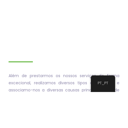
Além de prestarmos os nossos serviços de forma
excecional, realizamos diversos tipos de eventos e
PT_PT
associamo-nos a diversas causas principalmente de
cariz social.
Os nossos eventos são desenhados para o público em
geral com o objetivo de melhorar a qualidade de vida
pessoal e em sociedade.