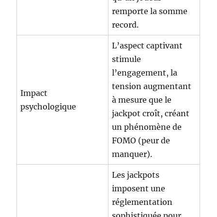
remporte la somme
record.
L’aspect captivant
stimule
l’engagement, la
tension augmentant
Impact
à mesure que le
psychologique
jackpot croît, créant
un phénomène de
FOMO (peur de
manquer).
Les jackpots
imposent une
réglementation
sophistiquée pour