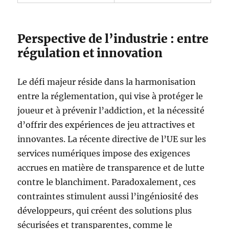
Perspective de l’industrie : entre
régulation et innovation
Le défi majeur réside dans la harmonisation
entre la réglementation, qui vise à protéger le
joueur et à prévenir l’addiction, et la nécessité
d’offrir des expériences de jeu attractives et
innovantes. La récente directive de l’UE sur les
services numériques impose des exigences
accrues en matière de transparence et de lutte
contre le blanchiment. Paradoxalement, ces
contraintes stimulent aussi l’ingéniosité des
développeurs, qui créent des solutions plus
sécurisées et transparentes, comme le