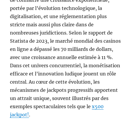
de connaître une croissance exponentielle,
portée par l’évolution technologique, la
digitalisation, et une réglementation plus
stricte mais aussi plus claire dans de
nombreuses juridictions. Selon le rapport de
Statista de 2023, le marché mondial des casinos
en ligne a dépassé les 70 milliards de dollars,
avec une croissance annuelle estimée à 11 %.
Dans cet univers concurrentiel, la monétisation
efficace et l’innovation ludique jouent un rôle
central. Au cœur de cette évolution, les
mécanismes de jackpots progressifs apportent
un attrait unique, souvent illustrés par des
exemples spectaculaires tels que le
x500
jackpot!
.