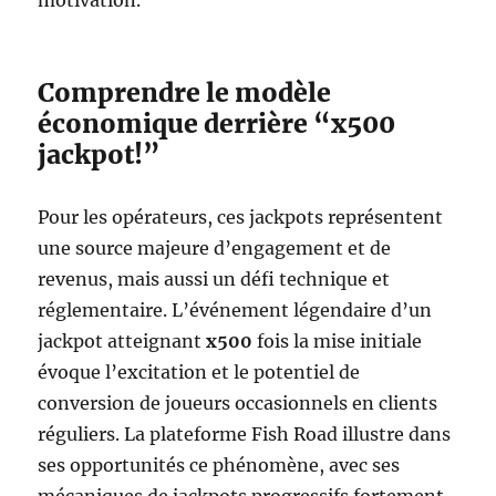
motivation.
Comprendre le modèle
économique derrière “x500
jackpot!”
Pour les opérateurs, ces jackpots représentent
une source majeure d’engagement et de
revenus, mais aussi un défi technique et
réglementaire. L’événement légendaire d’un
jackpot atteignant
x500
fois la mise initiale
évoque l’excitation et le potentiel de
conversion de joueurs occasionnels en clients
réguliers. La plateforme Fish Road illustre dans
ses opportunités ce phénomène, avec ses