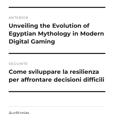
Navegação
ANTERIOR
de
Unveiling the Evolution of
Artigo
anterior:
Egyptian Mythology in Modern
artigos
Digital Gaming
SEGUINTE
Come sviluppare la resilienza
Artigo
seguinte:
per affrontare decisioni difficili
Auditorias