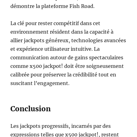
démontre la plateforme Fish Road.
La clé pour rester compétitif dans cet
environnement résident dans la capacité à
allier jackpots généreux, technologies avancées
et expérience utilisateur intuitive. La
communication autour de gains spectaculaires
comme
x500 jackpot!
doit être soigneusement
calibrée pour préserver la crédibilité tout en
suscitant l’engagement.
Conclusion
Les jackpots progressifs, incarnés par des
expressions telles que x500 jackpot!, restent