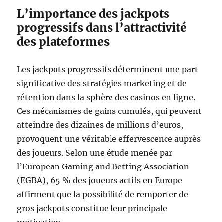
L’importance des jackpots
progressifs dans l’attractivité
des plateformes
Les jackpots progressifs déterminent une part
significative des stratégies marketing et de
rétention dans la sphère des casinos en ligne.
Ces mécanismes de gains cumulés, qui peuvent
atteindre des dizaines de millions d’euros,
provoquent une véritable effervescence auprès
des joueurs. Selon une étude menée par
l’European Gaming and Betting Association
(EGBA), 65 % des joueurs actifs en Europe
affirment que la possibilité de remporter de
gros jackpots constitue leur principale